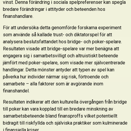
vinst. Denna förändring i sociala spelpreferenser kan spegla
bredare förändringar i attityder och beteenden hos
finanshandlare.
För att undersöka detta genomförde forskarna experiment
som använde så kallade trust- och diktatorspel för att
analysera beslutsfattandet hos bridge- och poker-spelare.
Resultaten visade att bridge-spelare var mer benägna att
engagera sig i samarbetsvilligt och altruistiskt beteende
jämfört med poker-spelare, som visade mer självcentrerade
handlingar. Detta mönster antyder att typen av spel kan
påverka hur individer närmar sig risk, förtroende och
samarbete – alla faktorer som är avgörande inom
finanshandel.
Resultaten indikerar att den kulturella övergången från bridge
till poker kan vara kopplad till en bredare minskning av
samarbetsbeteende bland finansproffs vilket potentiellt
bidragit till riskfyllda och själviska praktiker som kulminerade
i finansiella kriser.