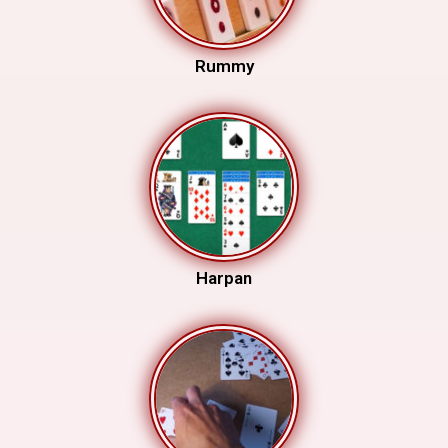
Rummy
Harpan