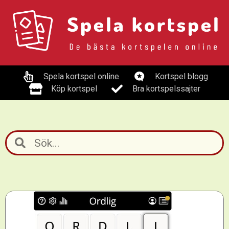
Spela kortspel online
Kortspel blogg
Köp kortspel
Bra kortspelssajter