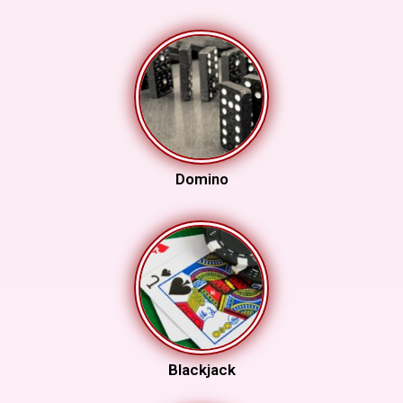
Domino
Blackjack