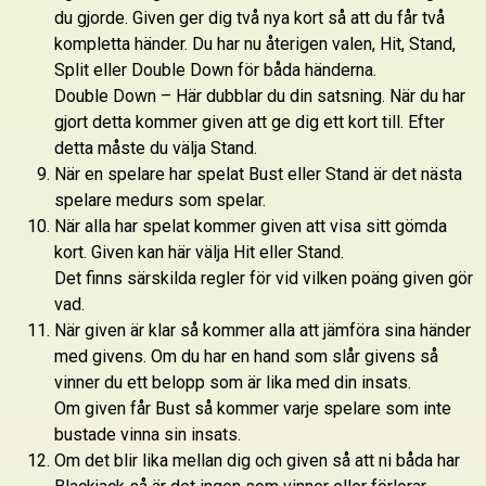
du gjorde. Given ger dig två nya kort så att du får två
kompletta händer. Du har nu återigen valen, Hit, Stand,
Split eller Double Down för båda händerna.
Double Down – Här dubblar du din satsning. När du har
gjort detta kommer given att ge dig ett kort till. Efter
detta måste du välja Stand.
När en spelare har spelat Bust eller Stand är det nästa
spelare medurs som spelar.
När alla har spelat kommer given att visa sitt gömda
kort. Given kan här välja Hit eller Stand.
Det finns särskilda regler för vid vilken poäng given gör
vad.
När given är klar så kommer alla att jämföra sina händer
med givens. Om du har en hand som slår givens så
vinner du ett belopp som är lika med din insats.
Om given får Bust så kommer varje spelare som inte
bustade vinna sin insats.
Om det blir lika mellan dig och given så att ni båda har