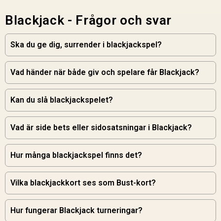
Blackjack - Frågor och svar
Ska du ge dig, surrender i blackjackspel?
Vad händer när både giv och spelare får Blackjack?
Kan du slå blackjackspelet?
Vad är side bets eller sidosatsningar i Blackjack?
Hur många blackjackspel finns det?
Vilka blackjackkort ses som Bust-kort?
Hur fungerar Blackjack turneringar?