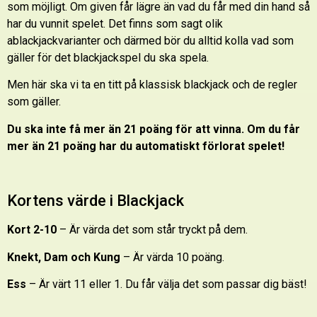
som möjligt. Om given får lägre än vad du får med din hand så
har du vunnit spelet. Det finns som sagt olik
ablackjackvarianter och därmed bör du alltid kolla vad som
gäller för det blackjackspel du ska spela.
Men här ska vi ta en titt på klassisk blackjack och de regler
som gäller.
Du ska inte få mer än 21 poäng för att vinna. Om du får
mer än 21 poäng har du automatiskt förlorat spelet!
Kortens värde i Blackjack
Kort 2-10
– Är värda det som står tryckt på dem.
Knekt, Dam och Kung
– Är värda 10 poäng.
Ess
– Är värt 11 eller 1. Du får välja det som passar dig bäst!