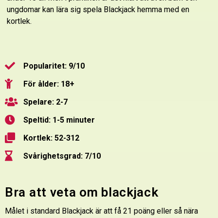
ungdomar kan lära sig spela Blackjack hemma med en
kortlek.
Popularitet: 9/10
För ålder: 18+
Spelare: 2-7
Speltid: 1-5 minuter
Kortlek: 52-312
Svårighetsgrad: 7/10
Bra att veta om blackjack
Målet i standard Blackjack är att få 21 poäng eller så nära