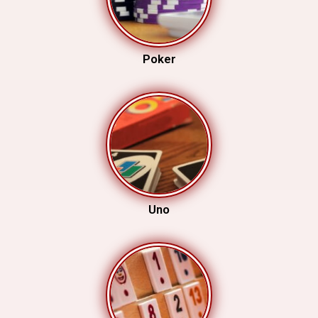
Poker
Uno