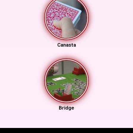
Canasta
Bridge