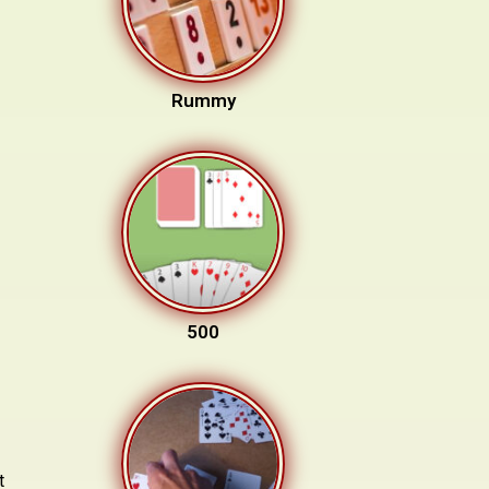
Rummy
500
t