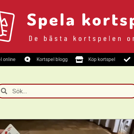
l online
Kortspel blogg
Köp kortspel