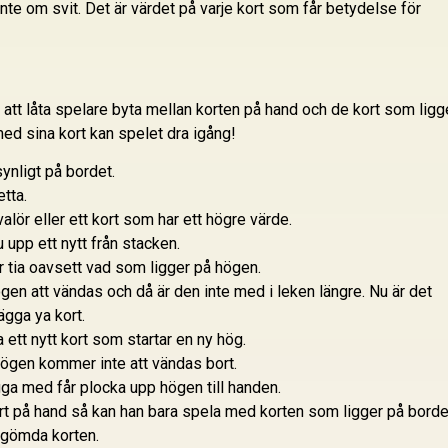
nte om svit. Det är värdet på varje kort som får betydelse för
att låta spelare byta mellan korten på hand och de kort som ligg
med sina kort kan spelet dra igång!
ynligt på bordet.
tta.
lör eller ett kort som har ett högre värde.
u upp ett nytt från stacken.
er tia oavsett vad som ligger på högen.
en att vändas och då är den inte med i leken längre. Nu är det
ägga ya kort.
ett nytt kort som startar en ny hög.
ögen kommer inte att vändas bort.
gga med får plocka upp högen till handen.
ort på hand så kan han bara spela med korten som ligger på borde
e gömda korten.