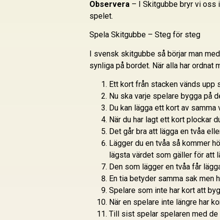
Observera
– I Skitgubbe bryr vi oss i
spelet.
Spela Skitgubbe – Steg för steg
I svensk skitgubbe så börjar man med 
synliga på bordet. När alla har ordnat 
Ett kort från stacken vänds upp s
Nu ska varje spelare bygga på de
Du kan lägga ett kort av samma va
När du har lagt ett kort plockar d
Det går bra att lägga en tvåa ell
Lägger du en tvåa så kommer hög
lägsta värdet som gäller för att l
Den som lägger en tvåa får lägga 
En tia betyder samma sak men h
Spelare som inte har kort att by
När en spelare inte längre har k
Till sist spelar spelaren med d