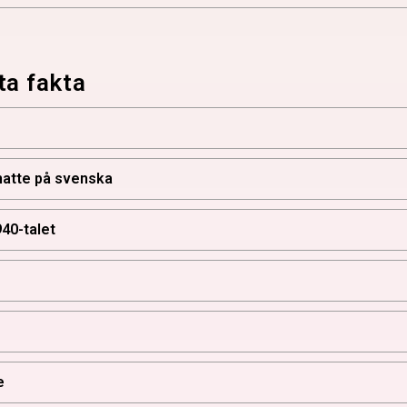
ta fakta
matte på svenska
40-talet
e