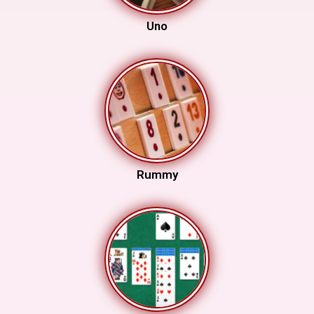
Uno
Rummy