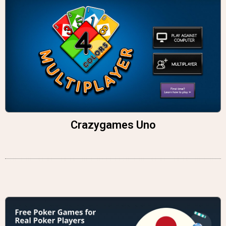
Crazygames Uno