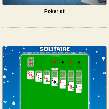
Pokerist