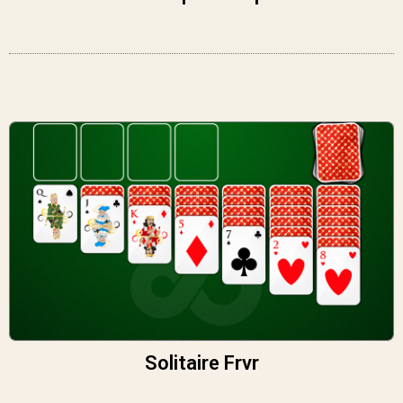
Solitaire Frvr