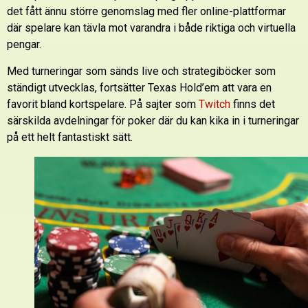
det fått ännu större genomslag med fler online-plattformar
där spelare kan tävla mot varandra i både riktiga och virtuella
pengar.
Med turneringar som sänds live och strategiböcker som
ständigt utvecklas, fortsätter Texas Hold’em att vara en
favorit bland kortspelare. På sajter som
Twitch
finns det
särskilda avdelningar för poker där du kan kika in i turneringar
på ett helt fantastiskt sätt.