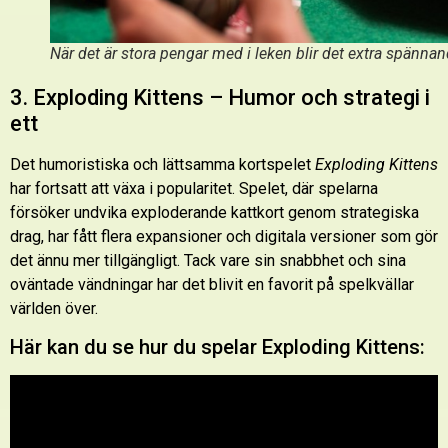
När det är stora pengar med i leken blir det extra spännan
3. Exploding Kittens – Humor och strategi i
ett
Det humoristiska och lättsamma kortspelet
Exploding Kittens
har fortsatt att växa i popularitet. Spelet, där spelarna
försöker undvika exploderande kattkort genom strategiska
drag, har fått flera expansioner och digitala versioner som gör
det ännu mer tillgängligt. Tack vare sin snabbhet och sina
oväntade vändningar har det blivit en favorit på spelkvällar
världen över.
Här kan du se hur du spelar Exploding Kittens: