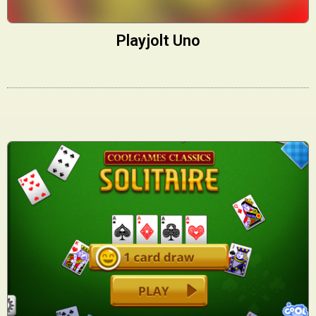
Playjolt Uno