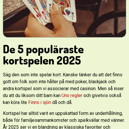
De 5 populäraste
kortspelen 2025
Säg den som inte spelar kort. Kanske tänker du att det finns
gott om folk som inte håller på med poker, blackjack och
andra kortspel som vi associerar med casinon. Men så inser
du att du liksom ditt barn kan
Uno regler
och givetvis också
kan köra lite
Finns i sjön
då och då.
Kortspel har alltid varit en uppskattad form av underhållning,
både för familjesammankomster och spelkvällar med vänner.
År 2025 ser vi en blandning av klassiska favoriter och