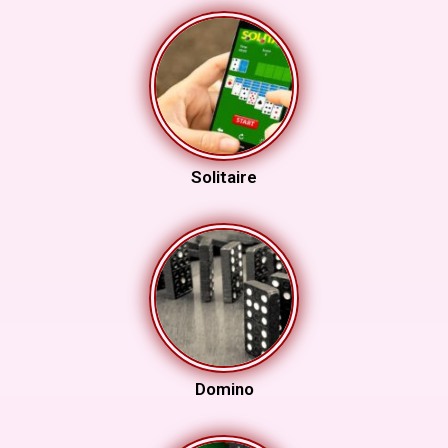
Solitaire
Domino