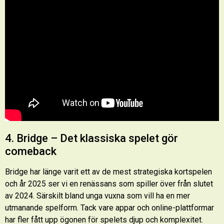
4. Bridge – Det klassiska spelet gör
comeback
Bridge har länge varit ett av de mest strategiska kortspelen
och år 2025 ser vi en renässans som spiller över från slutet
av 2024. Särskilt bland unga vuxna som vill ha en mer
utmanande spelform. Tack vare appar och online-plattformar
har fler fått upp ögonen för spelets djup och komplexitet.