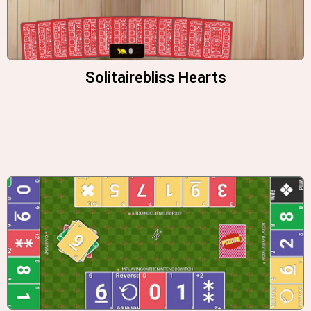
Solitairebliss Hearts