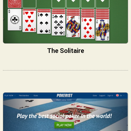
The Solitaire