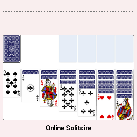
Online Solitaire