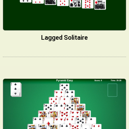
Lagged Solitaire