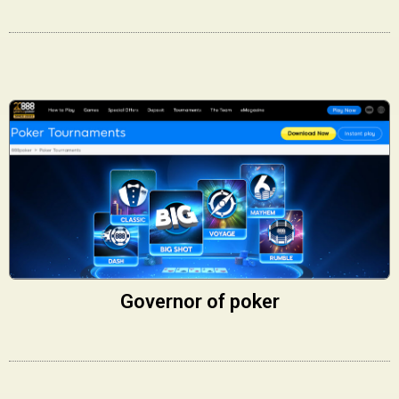
Governor of poker