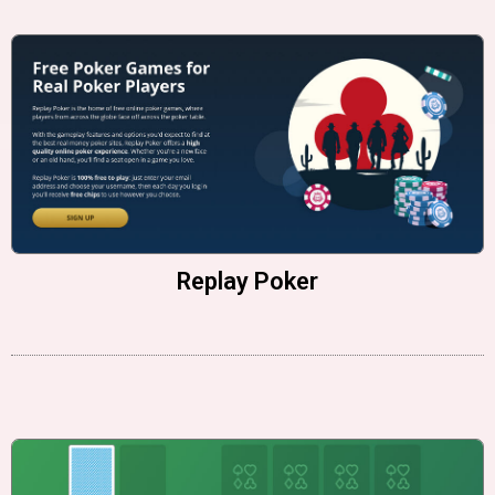
Replay Poker