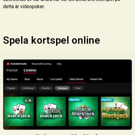
detta är videopoker.
Spela kortspel online