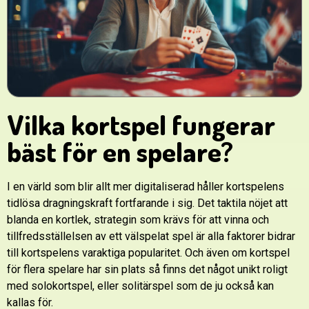
Vilka kortspel fungerar
bäst för en spelare?
I en värld som blir allt mer digitaliserad håller kortspelens
tidlösa dragningskraft fortfarande i sig. Det taktila nöjet att
blanda en kortlek, strategin som krävs för att vinna och
tillfredsställelsen av ett välspelat spel är alla faktorer bidrar
till kortspelens varaktiga popularitet. Och även om kortspel
för flera spelare har sin plats så finns det något unikt roligt
med solokortspel, eller solitärspel som de ju också kan
kallas för.