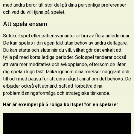
med andra beror till stor del på dina personliga preferenser
och vad du vill tjäna på spelet.
Att spela ensam
Solokortspel eller patiensvarianter är bra av flera anledningar.
De kan spelas i din egen takt utan behov av andra deltagare.
Du kan starta och sluta när du vill, vilket gör det enkelt att
fylla på med korta lediga perioder. Solospel tenderar också
att vara mer meditativa och avkopplande, eftersom de låter
dig spela i lugn takt, tänka igenom dina rörelser noggrant och
till och med pausa för att göra något annat om det behövs. De
erbjuder också ett utmärkt sätt att förbättra dina
problemlösningsförmåga och strategiska tänkande.
Här är exempel på 5 roliga kortspel för en spelare: