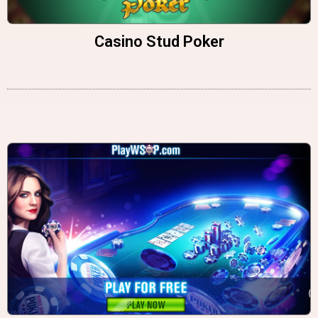
Casino Stud Poker