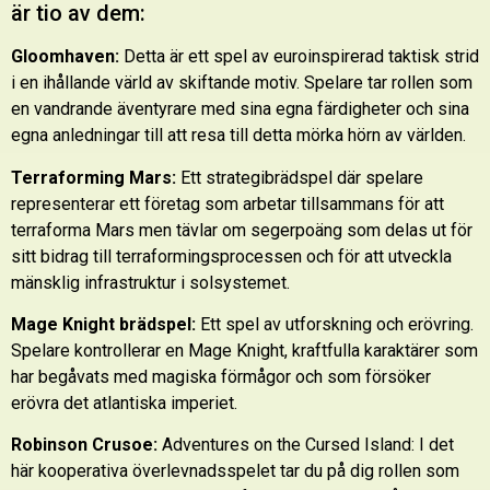
är tio av dem:
Gloomhaven:
Detta är ett spel av euroinspirerad taktisk strid
i en ihållande värld av skiftande motiv. Spelare tar rollen som
en vandrande äventyrare med sina egna färdigheter och sina
egna anledningar till att resa till detta mörka hörn av världen.
Terraforming Mars:
Ett strategibrädspel där spelare
representerar ett företag som arbetar tillsammans för att
terraforma Mars men tävlar om segerpoäng som delas ut för
sitt bidrag till terraformingsprocessen och för att utveckla
mänsklig infrastruktur i solsystemet.
Mage Knight brädspel:
Ett spel av utforskning och erövring.
Spelare kontrollerar en Mage Knight, kraftfulla karaktärer som
har begåvats med magiska förmågor och som försöker
erövra det atlantiska imperiet.
Robinson Crusoe:
Adventures on the Cursed Island: I det
här kooperativa överlevnadsspelet tar du på dig rollen som