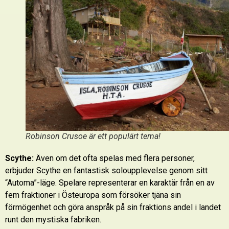
Robinson Crusoe är ett populärt tema!
Scythe:
Även om det ofta spelas med flera personer,
erbjuder Scythe en fantastisk soloupplevelse genom sitt
“Automa”-läge. Spelare representerar en karaktär från en av
fem fraktioner i Östeuropa som försöker tjäna sin
förmögenhet och göra anspråk på sin fraktions andel i landet
runt den mystiska fabriken.