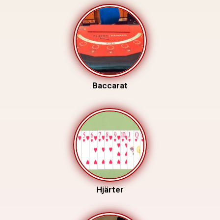
Baccarat
Hjärter