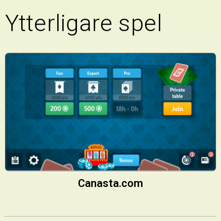
Ytterligare spel
Canasta.com