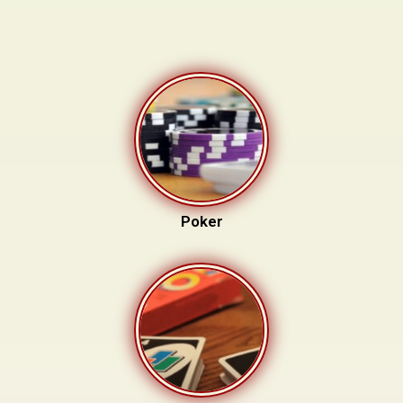
Poker