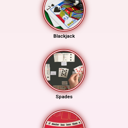
Blackjack
Spades