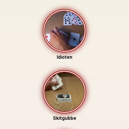
Idioten
Skitgubbe