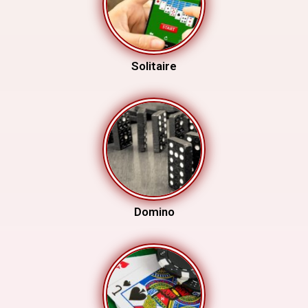
Solitaire
Domino