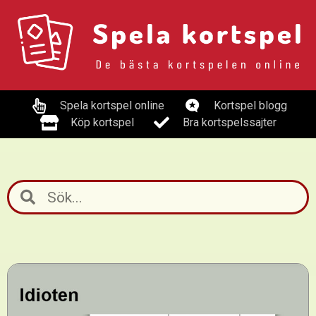
Spela kortspel online
Kortspel blogg
Köp kortspel
Bra kortspelssajter