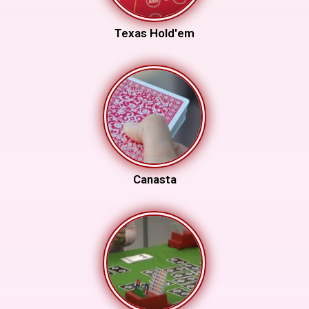
Texas Hold'em
Canasta