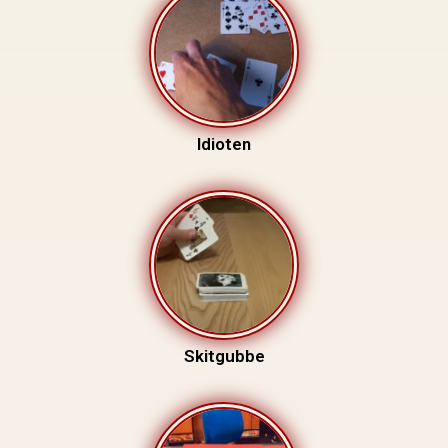
Idioten
Skitgubbe