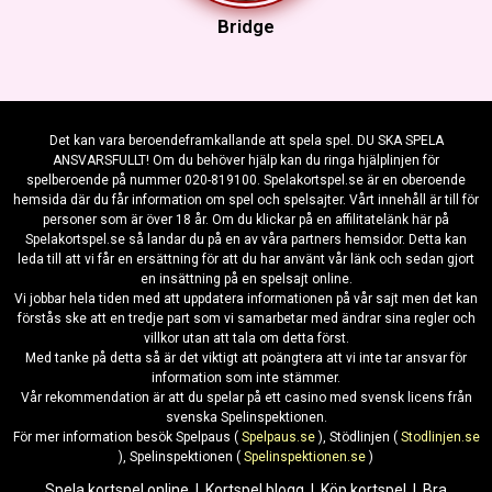
Bridge
Det kan vara beroendeframkallande att spela spel. DU SKA SPELA
ANSVARSFULLT! Om du behöver hjälp kan du ringa hjälplinjen för
spelberoende på nummer 020-819100. Spelakortspel.se är en oberoende
hemsida där du får information om spel och spelsajter. Vårt innehåll är till för
personer som är över 18 år. Om du klickar på en affilitatelänk här på
Spelakortspel.se så landar du på en av våra partners hemsidor. Detta kan
leda till att vi får en ersättning för att du har använt vår länk och sedan gjort
en insättning på en spelsajt online.
Vi jobbar hela tiden med att uppdatera informationen på vår sajt men det kan
förstås ske att en tredje part som vi samarbetar med ändrar sina regler och
villkor utan att tala om detta först.
Med tanke på detta så är det viktigt att poängtera att vi inte tar ansvar för
information som inte stämmer.
Vår rekommendation är att du spelar på ett casino med svensk licens från
svenska Spelinspektionen.
För mer information besök Spelpaus (
Spelpaus.se
), Stödlinjen (
Stodlinjen.se
), Spelinspektionen (
Spelinspektionen.se
)
Spela kortspel online
|
Kortspel blogg
|
Köp kortspel
|
Bra