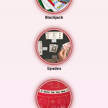
Blackjack
Spades