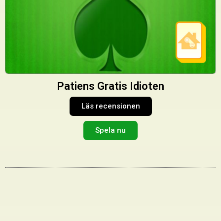
Patiens Gratis Idioten
Läs recensionen
Spela nu