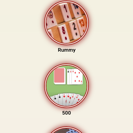
Rummy
500