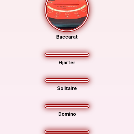
Baccarat
Hjärter
Solitaire
Domino