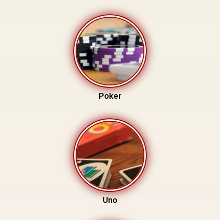
Poker
Uno