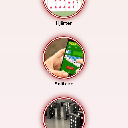
Hjärter
Solitaire