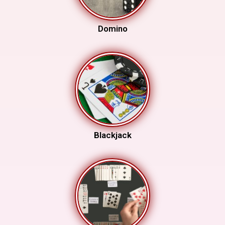
Domino
Blackjack