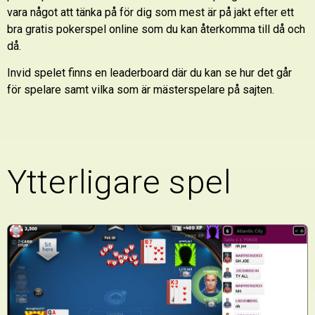
vara något att tänka på för dig som mest är på jakt efter ett
bra gratis pokerspel online som du kan återkomma till då och
då.
Invid spelet finns en leaderboard där du kan se hur det går
för spelare samt vilka som är mästerspelare på sajten.
Ytterligare spel