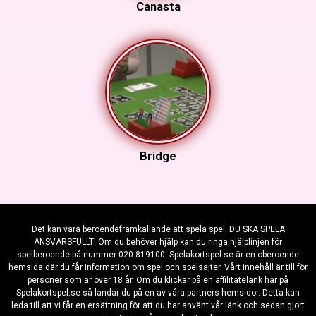
Canasta
Bridge
Det kan vara beroendeframkallande att spela spel. DU SKA SPELA
ANSVARSFULLT! Om du behöver hjälp kan du ringa hjälplinjen för
spelberoende på nummer 020-819100. Spelakortspel.se är en oberoende
hemsida där du får information om spel och spelsajter. Vårt innehåll är till för
personer som är över 18 år. Om du klickar på en affilitatelänk här på
Spelakortspel.se så landar du på en av våra partners hemsidor. Detta kan
leda till att vi får en ersättning för att du har använt vår länk och sedan gjort